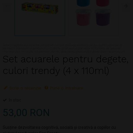
Nota:Imaginile au caracter informativ si pot include accesorii ce nu sunt cuprinse in
pachetul standard al produsului. Culorile produsului pot varia in functie de setarile
monitorului. In ciuda intretinerii atente, descrierea produsului poate contine omisiuni
Set acuarele pentru degete,
culori trendy (4 x 110ml)
Scrie o recenzie
Pune o intrebare
In stoc
53,00 RON
Susține dezvoltarea cognitivă, socială și creativă a copiilor cu