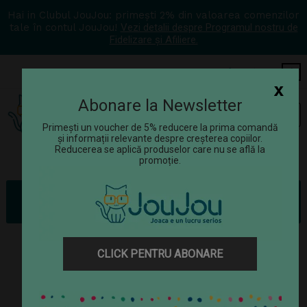
Hai in Clubul JouJou: primești 2% din valoarea comenzilor
tale în contul JouJou!
Vezi detalii despre Programul nostru de
Fidelizare și Afiliere.
COS
0
x
Abonare la Newsletter
Tog
☰
navi
Primești un voucher de 5% reducere la prima comandă
și informații relevante despre creșterea copiilor.
Reducerea se aplică produselor care nu se află la
promoție.
Rechizite
Acuarele, pensule, blocuri de desen
Set acuarele pentru degete, culori trendy (4 x 110ml)
CLICK PENTRU ABONARE