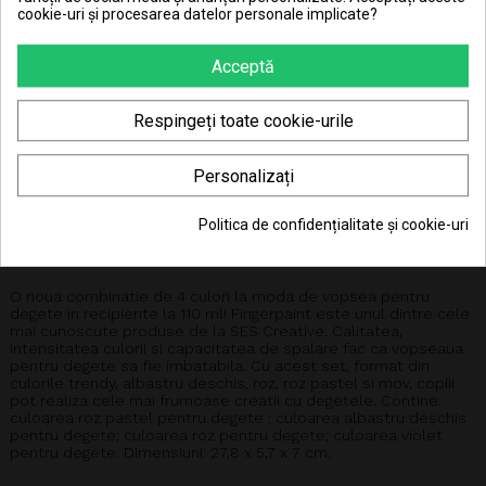
cookie-uri și procesarea datelor personale implicate?
Consiliere telefonică
0770 JOUJOU (0770 568 568)
Acceptă
Respingeți toate cookie-urile
Personalizați
DESCRIERE
Politica de confidențialitate și cookie-uri
DETALII ALE PRODUSULUI
O noua combinatie de 4 culori la moda de vopsea pentru
degete in recipiente la 110 ml! Fingerpaint este unul dintre cele
mai cunoscute produse de la SES Creative. Calitatea,
intensitatea culorii si capacitatea de spalare fac ca vopseaua
pentru degete sa fie imbatabila. Cu acest set, format din
culorile trendy, albastru deschis, roz, roz pastel si mov, copiii
pot realiza cele mai frumoase creatii cu degetele. Contine:
culoarea roz pastel pentru degete ; culoarea albastru deschis
pentru degete; culoarea roz pentru degete; culoarea violet
pentru degete. Dimensiuni: 27,8 x 5,7 x 7 cm.